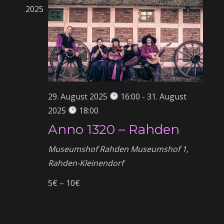
n
a
h
2025
l
l
s
e
t
n
t
u
.
n
a
g
29. August 2025
16:00
-
31. August
A
l
2025
18:00
n
Anno 1320 – Rahden
t
s
i
Museumshof Rahden
Museumshof 1,
u
Rahden-Kleinendorf
c
h
n
5€ – 10€
t
g
e