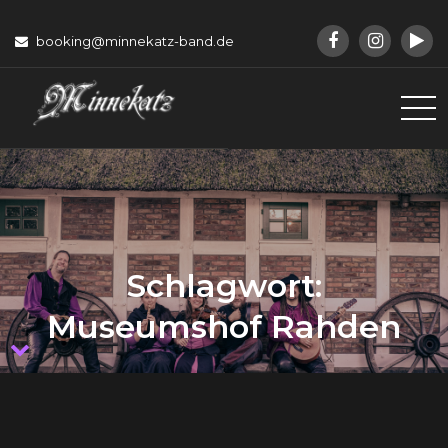
Skip
to
booking@minnekatz-band.de
content
Minnekatz
Musik für LARP und Mittelalter
Schlagwort:
Museumshof Rahden