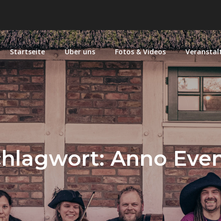
Startseite
Über uns
Fotos & Videos
Veranstal
z
telalter
chlagwort:
Anno Even