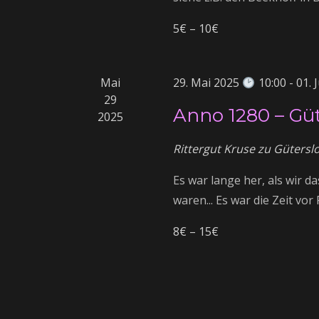
u
i
n
5€ – 10€
n
g
e
g
Mai
29. Mai 2025
10:00
-
01. 
b
29
e
Anno 1280 – Gü
e
2025
n
.
Rittergut Kruse zu Güters
n
S
Es war lange her, als wir d
u
S
waren... Es war die Zeit vor 
c
h
u
8€ – 15€
e
n
c
a
c
h