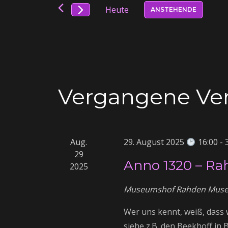
t
r
Heute
ANSTEHENDE
e
D
S
a
a
c
t
h
n
u
l
m
ü
Vergangene Ver
s
w
s
ä
s
t
h
e
l
Aug.
29. August 2025
16:00
-
a
l
e
29
w
Anno 1320 – Ra
2025
n
l
o
.
r
Museumshof Rahden
Muse
t
t
Wer uns kennt, weiß, dass w
e
siehe z.B. den Beekhoff in B