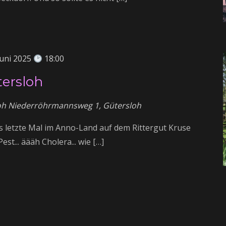
Juni 2025
18:00
tersloh
loh
Niederröhrmannsweg 1, Gütersloh
as letzte Mal im Anno-Land auf dem Rittergut Kruse
Pest... äääh Cholera... wie […]